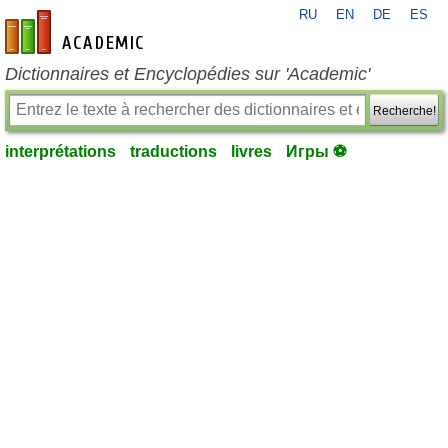
RU
EN
DE
ES
fr-academic.com
Dictionnaires et Encyclopédies sur 'Academic'
Recherche!
interprétations
traductions
livres
Игры ⚽