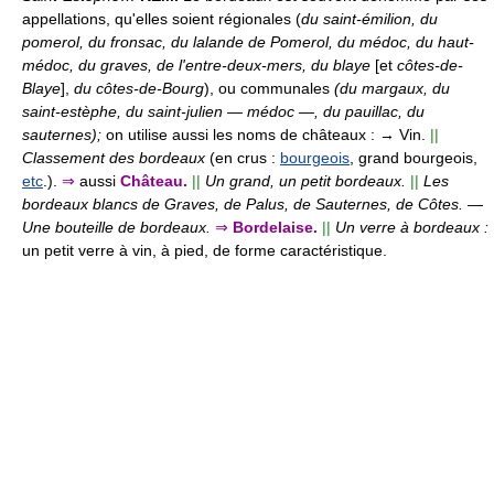
appellations, qu'elles soient régionales (
du saint-émilion, du
pomerol, du fronsac, du lalande de Pomerol, du médoc, du haut-
médoc, du graves, de l'entre-deux-mers, du blaye
[et
côtes-de-
Blaye
],
du côtes-de-Bourg
), ou communales
(du margaux, du
saint-estèphe, du saint-julien — médoc —, du pauillac, du
sauternes);
on utilise aussi les noms de châteaux : → Vin.
||
Classement des bordeaux
(en crus :
bourgeois
, grand bourgeois,
etc
.).
⇒
aussi
Château.
||
Un grand, un petit bordeaux.
||
Les
bordeaux blancs de Graves, de Palus, de Sauternes, de Côtes.
—
Une bouteille de bordeaux.
⇒
Bordelaise.
||
Un verre à bordeaux :
un petit verre à vin, à pied, de forme caractéristique.