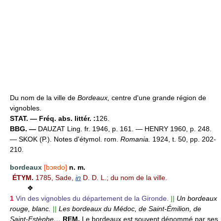
Du nom de la ville de
Bordeaux,
centre d'une grande région de
vignobles.
STAT. — Fréq. abs. littér. :
126.
BBG. —
DAUZAT Ling. fr. 1946, p. 161. — HENRY 1960, p. 248.
— SKOK (P.). Notes d'étymol. rom.
Romania.
1924, t. 50, pp. 202-
210.
bordeaux
[bɔʀdo]
n. m.
ÉTYM.
1785, Sade,
in
D. D. L.; du nom de la ville.
❖
1
Vin des vignobles du département de la Gironde.
||
Un bordeaux
rouge, blanc.
||
Les bordeaux du Médoc, de Saint-Émilion, de
Saint-Estèphe…
REM.
Le bordeaux est souvent dénommé par ses