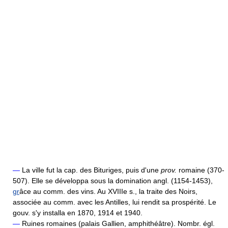
—
La ville fut la cap. des Bituriges, puis d'une
prov.
romaine (370-
507). Elle se développa sous la domination angl. (1154-1453),
gr
âce au comm. des vins. Au XVIIIe s., la traite des Noirs,
associée au comm. avec les Antilles, lui rendit sa prospérité. Le
gouv. s'y installa en 1870, 1914 et 1940.
—
Ruines romaines (palais Gallien, amphithéâtre). Nombr. égl.