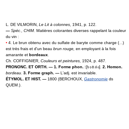
L. DE VILMORIN,
Le Lit à colonnes,
1941, p. 122.
—
Spéc.,
CHIM.
Matières colorantes diverses rappelant la couleur
du vin :
•
4. Le brun obtenu avec du sulfate de baryte comme charge (...)
est très frais et d'un beau
brun rouge,
en employant à la fois
amarante et
bordeaux
.
Ch. COFFIGNIER,
Couleurs et peintures,
1924, p. 487.
PRONONC. ET ORTH. — 1. Forme phon. :
[
].
2. Homon.
bordeau.
3. Forme graph. —
L'adj. est invariable.
ÉTYMOL. ET HIST. —
1800 (BERCHOUX,
Gastronomie
ds
QUEM.).