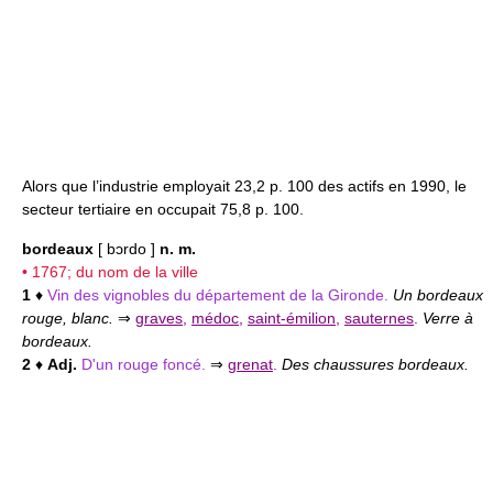
Alors que l’industrie employait 23,2 p. 100 des actifs en 1990, le
secteur tertiaire en occupait 75,8 p. 100.
bordeaux
[ bɔrdo ]
n. m.
• 1767; du nom de la ville
1
♦
Vin des vignobles du département de la Gironde.
Un bordeaux
rouge, blanc.
⇒
graves
,
médoc
,
saint-émilion
,
sauternes
.
Verre à
bordeaux.
2
♦
Adj.
D'un rouge foncé.
⇒
grenat
.
Des chaussures bordeaux.