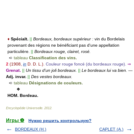
♦
Spécialt.
||
Bordeaux, bordeaux supérieur :
vin du Bordelais
provenant des régions ne bénéficiant pas d'une appellation
particulière.
||
Bordeaux rouge, clairet, rosé.
➪
tableau
Classification des vins.
2
(1908,
in
D. D. L.).
Couleur rouge foncé (du bordeaux rouge).
⇒
Grenat.
||
Un tissu d'un joli bordeaux.
||
Le bordeaux lui va bien.
—
Adj. invar.
||
Des vestes bordeaux.
➪
tableau
Désignations de couleurs.
❖
HOM.
Bordeau.
Encyclopédie Universelle
.
2012
.
Игры ⚽
Нужно решить контрольную?
BORDEAUX (H.)
CAPLET (A.)