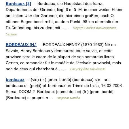
Bordeaux [2]
— Bordeaux, die Hauptstadt des franz.
Departements der Gironde, liegt 6 m ü. M. in einer weiten Ebene
am linken Ufer der Garonne, die hier einen großen, nach O.
offenen Bogen beschreibt, an dem Punkt, 98 km oberhalb der
Flußmündung, bis zu dem mit… …
Meyers Großes Konversations-
Lexikon
BORDEAUX (H.)
— BORDEAUX HENRY (1870 1963) Né en
Savoie, Henry Bordeaux y demeurera toute sa vie, et cette
province sera le cadre de la plupart de ses nombreux livres.
Certes, ce romancier fut le modèle de l’écrivain provincial, mais
non de ceux qui cherchent à… …
Encyclopédie Universelle
bordeaux
— (vin) (fr.) [pron. bordó] (bor deaux) s.n., art.
bordeaux ul; (porţii) pl. bordeaux uri Trimis de Lidia, 16.03.2008.
Sursa: DOOM 2 Bordeaux (nume de loc) (fr.) [pron. bordó]
(Bordeaux) s. propriu n …
Dicționar Român