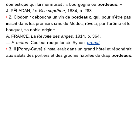
domestique qui lui murmurait : « bourgogne ou
bordeaux
. »
J. PÉLADAN,
Le Vice suprême,
1884, p. 263.
•
2. Clodomir déboucha un vin de
bordeaux
, qui, pour n'être pas
inscrit dans les premiers
crus
du Médoc, révéla, par l'arôme et le
bouquet, sa noble origine.
A. FRANCE,
La Révolte des anges,
1914, p. 364.
—
P. méton.
Couleur rouge foncé. Synon.
grenat
:
•
3. Il [Porey-Cave] s'installerait dans un grand hôtel et répondrait
aux saluts des portiers et des grooms habillés de drap
bordeaux
.