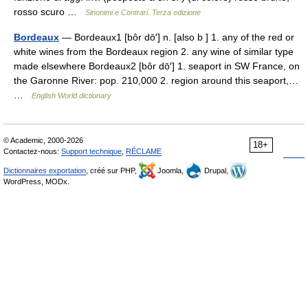
rosso scuro …
Sinonimi e Contrari. Terza edizione
Bordeaux
— Bordeaux1 [bôr dō′] n. [also b ] 1. any of the red or
white wines from the Bordeaux region 2. any wine of similar type
made elsewhere Bordeaux2 [bôr dō′] 1. seaport in SW France, on
the Garonne River: pop. 210,000 2. region around this seaport,…
…
English World dictionary
© Academic, 2000-2026
18+
Contactez-nous:
Support technique
,
RÉCLAME
Dictionnaires exportation
, créé sur PHP,
Joomla,
Drupal,
WordPress, MODx.