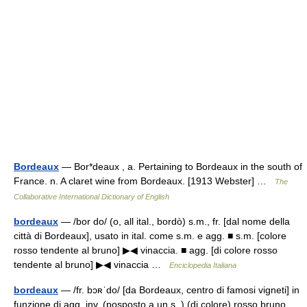
Bordeaux
— Bor*deaux , a. Pertaining to Bordeaux in the south of
France. n. A claret wine from Bordeaux. [1913 Webster] …
The
Collaborative International Dictionary of English
bordeaux
— /bor do/ (o, all ital., bordò) s.m., fr. [dal nome della
città di Bordeaux], usato in ital. come s.m. e agg. ■ s.m. [colore
rosso tendente al bruno] ▶◀ vinaccia. ■ agg. [di colore rosso
tendente al bruno] ▶◀ vinaccia …
Enciclopedia Italiana
bordeaux
— /fr. bɔʀˈdo/ [da Bordeaux, centro di famosi vigneti] in
funzione di agg. inv. (posposto a un s. ) (di colore) rosso bruno,